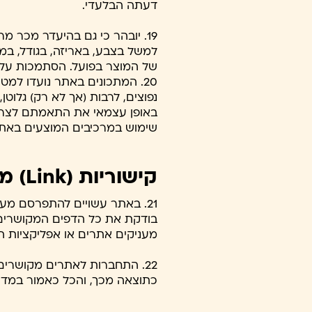
דעתה הבלעדי.
19. יובהר כי גם בהיעדר מכר מ
למשל בצבע, באריזה, בגודל, במש
של המוצר בפועל. הסתמכות על
20. המתכונים באתר נועדו למט
נפוצים, לרבות (אך לא רק) גלוטן
באופן עצמאי את התאמתם לצרכיו
שימוש במרכיבים המוצעים באת
קישוריות (Link) מתוך האתר לאתרים אחרים:
21. באתר עשויים להתפרסם מע
בודקת את כל הדפים המקושרים ל
מעניקים אתרים או אפליקציות ה
22. התחברות לאתרים מקושרי
כתוצאה מכך, והכל כאמור במדיניות הפרטיות של החב