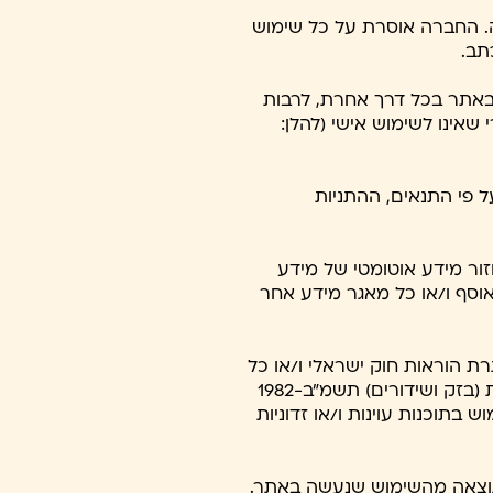
 החברה אוסרת על כל שימוש
תב.
 באתר בכל דרך אחרת, לרבות
שאינו לשימוש אישי (להלן:
 פי התנאים, ההתניות
זור מידע אוטומטי של מידע
וסף ו/או כל מאגר מידע אחר
ת הוראות חוק ישראלי ו/או כל
דין זר ובכלל זה, הפצת מידע שיקרי ו/או מטעה, הפצת דואר זבל (spam) כאמור בחוק התקשורת (בזק ושידורים) תשמ"ב-1982
) בלתי חוקי לאתר לרבות, שימוש בתוכנות עוינות ו/או זדוניות
 כתוצאה מהשימוש שנעשה באתר.