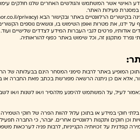
ידע האישי אשר המשתמש והגולשים האחרים שלנו חולקים עימה ו
במסגרת פעילות האתר.
על ידנו, את מטרות ואופן השימוש בו, ונושאים נוספים הקשורי
ים אודותיו, פרטים לגבי העברות המידע לצדדים שלישיים ועוד.
י נפרד מתקנון זה, וכל שימוש באתר כפוף להוראותיה.
תר:
 והתוכן המופיע באתר לרבות סימני המסחר הינם בבעלותה של הח
אסור, אלא אם כן ניתנה הרשאה מפורשת בכתב מאת החברה או 
כאמור לעיל, על המשתמש להימנע מלהסיר ו/או לשנות ו/או לשבש
 בלתי חוקי במידע או בתוכן עלול להוות הפרה של חוקי השמירה ע
ת וכן חוקים ותקנות רלוונטיים אחרים. יובהר, כי החברה תפע
 קפדנית על זכויותיה הקנייניות, לרבות פניה לערכאות משפטי