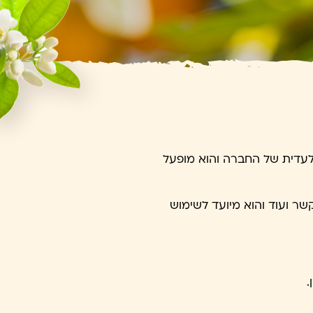
ברה") והינו בבעלותה הבלעדית של החברה והוא מופעל
קשר ועוד והוא מיועד לשימוש