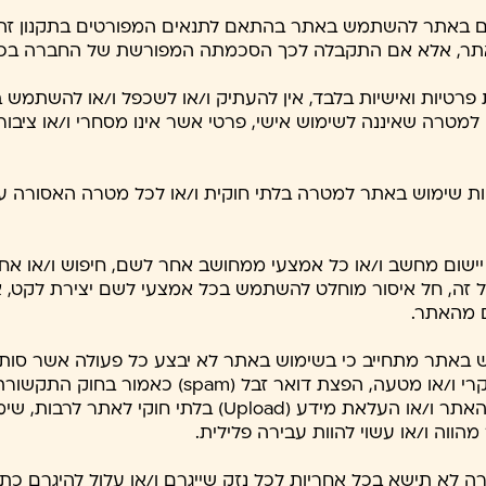
באתר להשתמש באתר בהתאם לתנאים המפורטים בתקנון זה.
באתר, אלא אם התקבלה לכך הסכמתה המפורשת של החברה בכ
ת פרטיות ואישיות בלבד, אין להעתיק ו/או לשכפל ו/או להשתמש
טרה שאיננה לשימוש אישי, פרטי אשר אינו מסחרי ו/או ציבורי 
ת שימוש באתר למטרה בלתי חוקית ו/או לכל מטרה האסורה על
ל יישום מחשב ו/או כל אמצעי ממחושב אחר לשם, חיפוש ו/או אח
ל זה, חל איסור מוחלט להשתמש בכל אמצעי לשם יצירת לקט, א
ים מהאתר.
מש באתר מתחייב כי בשימוש באתר לא יבצע כל פעולה אשר סותר
(להלן: "חוק התקשורת") לשרתי האתר ו/או העלאת מידע (Upload
ווה ו/או עשוי להוות עבירה פלילית.
חברה לא תישא בכל אחריות לכל נזק שייגרם ו/או עלול להיגרם