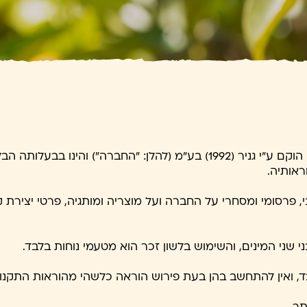
1. אתר "פרימור" (להלן: "האתר") הוקם ע"י גניר (1992) בע"מ (להלן: "הח
ראותיה.
י, פרסומי ומסחרי על החברה ועל מוצריה ומותגיה, פרטי יצירת 