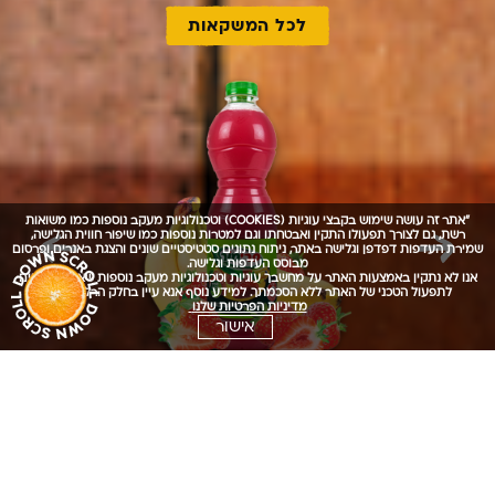
לכל המשקאות
קראו
עוד
על
המוצרים
שלנו
"אתר זה עושה שימוש בקבצי עוגיות (COOKIES) וטכנולוגיות מעקב נוספות כמו משואות
רשת, גם לצורך תפעולו התקין ואבטחתו וגם למטרות נוספות כמו שיפור חווית הגלישה,
שמירת העדפות דפדפן וגלישה באתר, ניתוח נתונים סטטיסטיים שונים והצגת באנרים ופרסום
מבוסס העדפות וגלישה.
אנו לא נתקין באמצעות האתר על מחשבך עוגיות וטכנולוגיות מעקב נוספות שאינן הכרחיים
לתפעול הטכני של האתר ללא הסכמתך. למידע נוסף אנא עיין בחלק הרלוונטי של
מדיניות הפרטיות שלנו
אישור
משקאות קלים