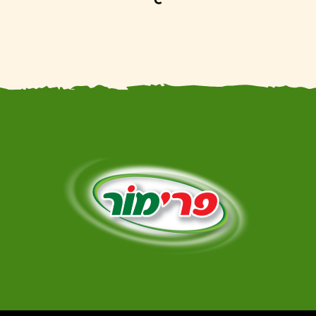
C
ת (COOKIES) וטכנולוגיות מעקב נוספות כמו משואות רשת, גם לצורך תפעולו התקין ואבטחתו וגם 
סטטיסטיים שונים והצגת באנרים ופרסום מבוסס העדפות וגלישה.