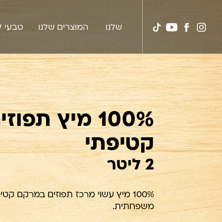
דלג לתוכן
דלג לסרגל הניווט
פרימור
לעמוד
youtube
Tiktok
הסיפור שלנו
המוצרים שלנו
טבעי ל
link
באינסטגרם
הפייסבוק
link
של
פרימור
100% מיץ תפו
קטיפתי
2 ליטר
100% מיץ עשוי מרכז תפוזים במרקם קט
משפחתית.