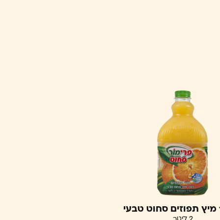
י
2 ליטר